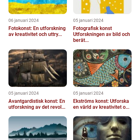
06 januari 2024
05 januari 2024
Fotokonst: En utforskning
Fotografisk konst
av kreativitet och uttry...
Utforskningen av bild och
berät...
05 januari 2024
05 januari 2024
Avantgardistisk konst: En
Ekströms konst: Utforska
utforskning av det revol...
en värld av kreativitet o...