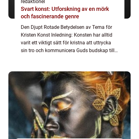
redaktionel
Svart konst: Utforskning av en mörk
och fascinerande genre
Den Djupt Rotade Betydelsen av Tema för
Kristen Konst Inledning: Konsten har alltid
varit ett viktigt sätt för kristna att uttrycka
sin tro och kommunicera Guds budskap till
människor runt om i världen. Genom åren
har kristen konst utvecklats och oms...