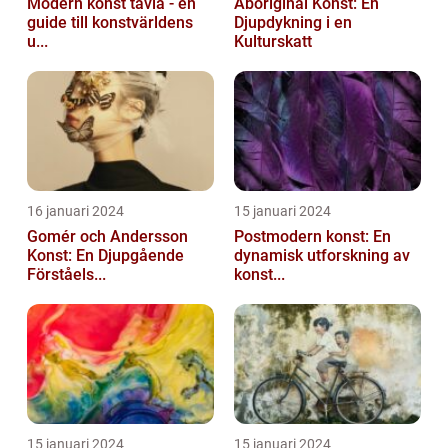
Modern konst tavla - en
Aboriginal Konst: En
guide till konstvärldens
Djupdykning i en
u...
Kulturskatt
16 januari 2024
15 januari 2024
Gomér och Andersson
Postmodern konst: En
Konst: En Djupgående
dynamisk utforskning av
Förståels...
konst...
15 januari 2024
15 januari 2024