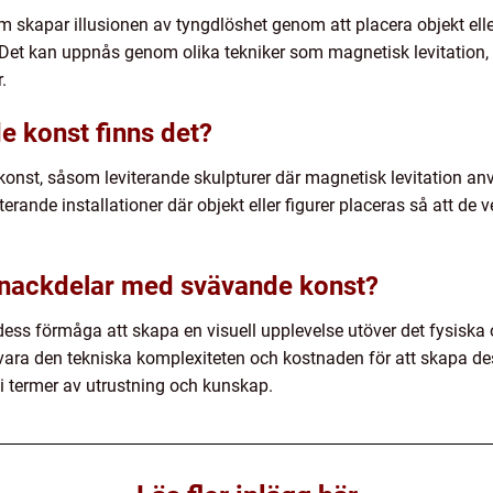
 skapar illusionen av tyngdlöshet genom att placera objekt eller 
. Det kan uppnås genom olika tekniker som magnetisk levitatio
.
e konst finns det?
konst, såsom leviterande skulpturer där magnetisk levitation an
iterande installationer där objekt eller figurer placeras så att de
h nackdelar med svävande konst?
ess förmåga att skapa en visuell upplevelse utöver det fysiska 
ara den tekniska komplexiteten och kostnaden för att skapa des
i termer av utrustning och kunskap.