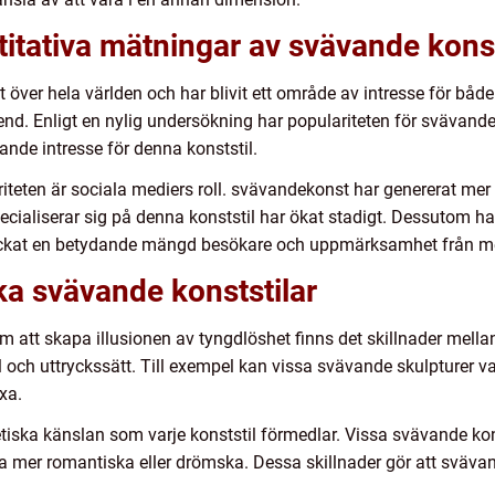
titativa mätningar av svävande kons
t över hela världen och har blivit ett område av intresse för båd
rend. Enligt en nylig undersökning har populariteten för svävan
dande intresse för denna konststil.
riteten är sociala mediers roll. svävandekonst har genererat mer
ecialiserar sig på denna konststil har ökat stadigt. Dessutom har
ockat en betydande mängd besökare och uppmärksamhet från m
ika svävande konststilar
m att skapa illusionen av tyngdlöshet finns det skillnader mellan 
l och uttryckssätt. Till exempel kan vissa svävande skulpturer
xa.
etiska känslan som varje konststil förmedlar. Vissa svävande kon
mer romantiska eller drömska. Dessa skillnader gör att svävand