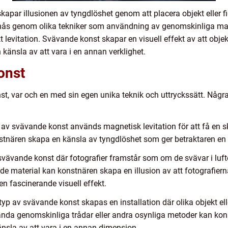
apar illusionen av tyngdlöshet genom att placera objekt eller fi
pnås genom olika tekniker som användning av genomskinliga mate
 levitation. Svävande konst skapar en visuell effekt av att objek
känsla av att vara i en annan verklighet.
onst
nst, var och en med sin egen unika teknik och uttryckssätt. Någ
p av svävande konst används magnetisk levitation för att få en sk
nären skapa en känsla av tyngdlöshet som ger betraktaren en s
v svävande konst där fotografier framstår som om de svävar i lu
de material kan konstnären skapa en illusion av att fotografiern
 fascinerande visuell effekt.
 typ av svävande konst skapas en installation där olika objekt ell
ända genomskinliga trådar eller andra osynliga metoder kan kon
känsla av att vara i en annan dimension.