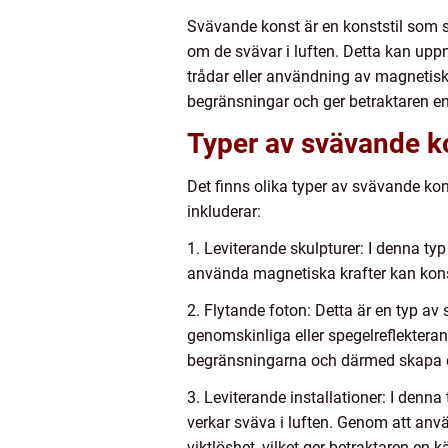
Svävande konst är en konststil som sk
om de svävar i luften. Detta kan up
trådar eller användning av magnetiskt
begränsningar och ger betraktaren en 
Typer av svävande k
Det finns olika typer av svävande ko
inkluderar:
1. Leviterande skulpturer: I denna ty
använda magnetiska krafter kan konst
2. Flytande foton: Detta är en typ a
genomskinliga eller spegelreflekteran
begränsningarna och därmed skapa en
3. Leviterande installationer: I denna
verkar sväva i luften. Genom att anv
viktlöshet, vilket ger betraktaren en 