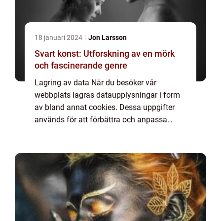
18 januari 2024
Jon Larsson
Svart konst: Utforskning av en mörk
och fascinerande genre
Lagring av data När du besöker vår
webbplats lagras dataupplysningar i form
av bland annat cookies. Dessa uppgifter
används för att förbättra och anpassa
innehållet på vår sida och för att ge dig så
bra information som möjligt. Om du inte vill
att vi...