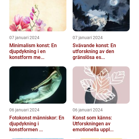
07 januari 2024
07 januari 2024
Minimalism konst: En
Svävande konst: En
djupdykning i en
utforskning av den
konstform me...
gränslösa es...
06 januari 2024
06 januari 2024
Fotokonst människor: En
Konst som känns:
djupdykning i
Utforskningen av
konstformen ...
emotionella uppl...