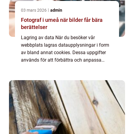
03 mars 2026
admin
Fotograf i umeå när bilder får bära
berättelser
Lagring av data När du besöker vår
webbplats lagras dataupplysningar i form
av bland annat cookies. Dessa uppgifter
används för att förbättra och anpassa
innehållet på vår sida och för att ge dig så
bra information som möjligt. Om du inte vill
att vi...