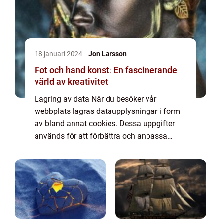
18 januari 2024
Jon Larsson
Fot och hand konst: En fascinerande
värld av kreativitet
Lagring av data När du besöker vår
webbplats lagras dataupplysningar i form
av bland annat cookies. Dessa uppgifter
används för att förbättra och anpassa
innehållet på vår sida och för att ge dig så
bra information som möjligt. Om du inte vill
att vi...