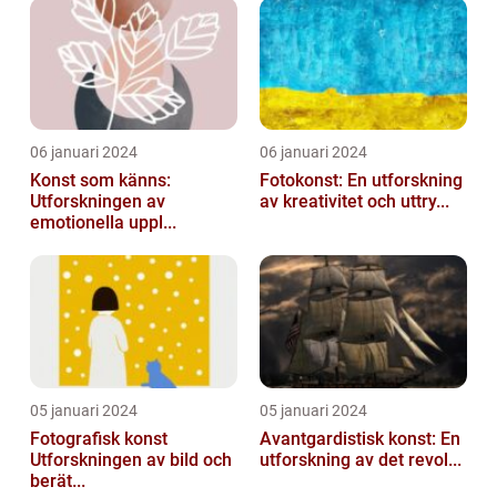
06 januari 2024
06 januari 2024
Konst som känns:
Fotokonst: En utforskning
Utforskningen av
av kreativitet och uttry...
emotionella uppl...
05 januari 2024
05 januari 2024
Fotografisk konst
Avantgardistisk konst: En
Utforskningen av bild och
utforskning av det revol...
berät...