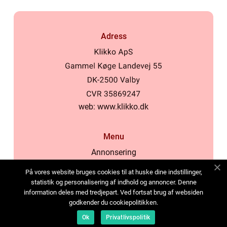
Adress
web:
www.klikko.dk
Menu
Annonsering
Om oss
På vores website bruges cookies til at huske dine indstillinger,
Cookies
statistik og personalisering af indhold og annoncer. Denne
information deles med tredjepart. Ved fortsat brug af websiden
Kontakta oss
godkender du cookiepolitikken.
Sitemap
Ok
Privatlivspolitik