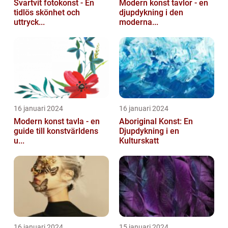
Svartvit fotokonst - En
Modern konst tavlor - en
tidlös skönhet och
djupdykning i den
uttryck...
moderna...
16 januari 2024
16 januari 2024
Modern konst tavla - en
Aboriginal Konst: En
guide till konstvärldens
Djupdykning i en
u...
Kulturskatt
16 januari 2024
15 januari 2024