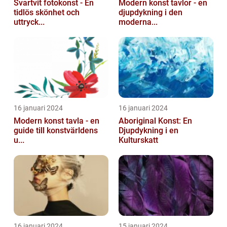
Svartvit fotokonst - En
Modern konst tavlor - en
tidlös skönhet och
djupdykning i den
uttryck...
moderna...
16 januari 2024
16 januari 2024
Modern konst tavla - en
Aboriginal Konst: En
guide till konstvärldens
Djupdykning i en
u...
Kulturskatt
16 januari 2024
15 januari 2024