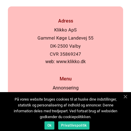
Adress
web:
www.klikko.dk
Menu
Annonsering
Om oss
På vores website bruges cookies til at huske dine indstillinger,
Cookies
statistik og personalisering af indhold og annoncer. Denne
information deles med tredjepart. Ved fortsat brug af websiden
Kontakta oss
godkender du cookiepolitikken.
Sitemap
Ok
Privatlivspolitik