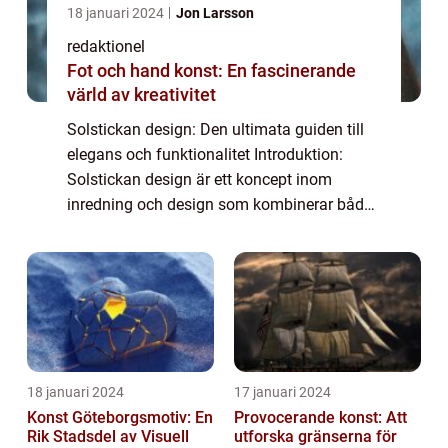
18 januari 2024
Jon Larsson
redaktionel
Fot och hand konst: En fascinerande
värld av kreativitet
Solstickan design: Den ultimata guiden till
elegans och funktionalitet Introduktion:
Solstickan design är ett koncept inom
inredning och design som kombinerar både
stil och funktion. Det är en teknik för att
skapa estetiskt tilltalande och praktiska ...
18 januari 2024
17 januari 2024
Konst Göteborgsmotiv: En
Provocerande konst: Att
Rik Stadsdel av Visuell
utforska gränserna för