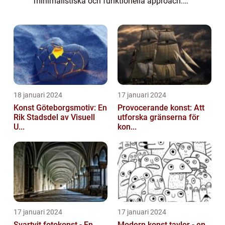
minimalistiska och funktionella approach.
Ursprungligen föddes den under 1900-talets
andra hälft i Danmark, Norge, Sverige och
Finland som en r...
18 januari 2024
17 januari 2024
Konst Göteborgsmotiv: En
Provocerande konst: Att
Rik Stadsdel av Visuell
utforska gränserna för
U...
kon...
17 januari 2024
17 januari 2024
Svartvit fotokonst - En
Modern konst tavlor - en