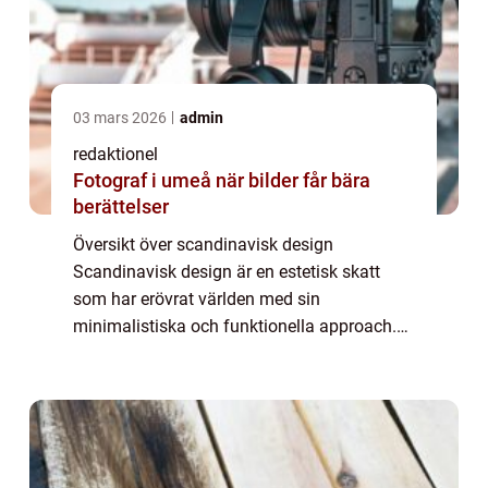
03 mars 2026
admin
redaktionel
Fotograf i umeå när bilder får bära
berättelser
Översikt över scandinavisk design
Scandinavisk design är en estetisk skatt
som har erövrat världen med sin
minimalistiska och funktionella approach.
Ursprungligen föddes den under 1900-talets
andra hälft i Danmark, Norge, Sverige och
Finland som en r...