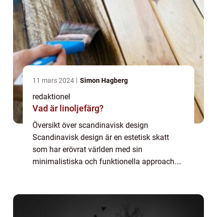
11 mars 2024
Simon Hagberg
redaktionel
Vad är linoljefärg?
Översikt över scandinavisk design
Scandinavisk design är en estetisk skatt
som har erövrat världen med sin
minimalistiska och funktionella approach.
Ursprungligen föddes den under 1900-talets
andra hälft i Danmark, Norge, Sverige och
Finland som en r...