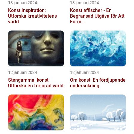
13 januari 2024
13 januari 2024
Konst Inspiration:
Konst affischer - En
Utforska kreativitetens
Begränsad Utgåva för Att
värld
Förm...
12 januari 2024
12 januari 2024
Stengammal konst:
Om konst: En fördjupande
Utforska en förlorad värld
undersökning