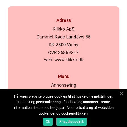
Adress
web:
www.klikko.dk
Menu
Annonsering
Om oss
På vores website bruges cookies til at huske dine indstillinger,
Cookies
statistik og personalisering af indhold og annoncer. Denne
information deles med tredjepart. Ved fortsat brug af websiden
Kontakta oss
godkender du cookiepolitikken.
Sitemap
Ok
Privatlivspolitik