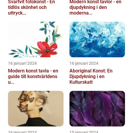
Svartvit fotokonst - En
Modern konst tavlor - en
tidlös skönhet och
djupdykning i den
uttryck...
moderna...
16 januari 2024
16 januari 2024
Modern konst tavla - en
Aboriginal Konst: En
guide till konstvärldens
Djupdykning i en
u...
Kulturskatt
16 januari 2024
15 januari 2024