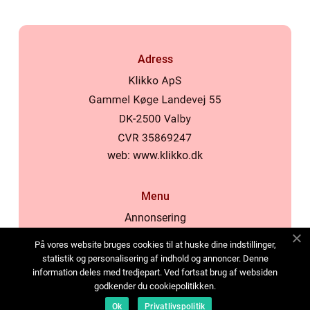
Adress
web:
www.klikko.dk
Menu
Annonsering
Om oss
På vores website bruges cookies til at huske dine indstillinger,
Cookies
statistik og personalisering af indhold og annoncer. Denne
information deles med tredjepart. Ved fortsat brug af websiden
Kontakta oss
godkender du cookiepolitikken.
Sitemap
Ok
Privatlivspolitik