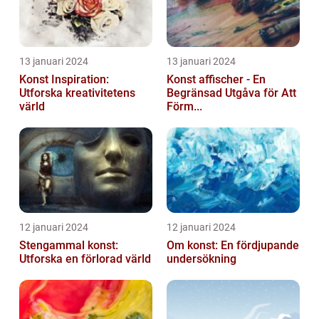
13 januari 2024
13 januari 2024
Konst Inspiration:
Konst affischer - En
Utforska kreativitetens
Begränsad Utgåva för Att
värld
Förm...
12 januari 2024
12 januari 2024
Stengammal konst:
Om konst: En fördjupande
Utforska en förlorad värld
undersökning