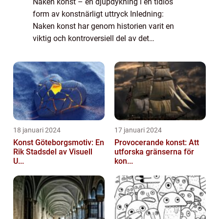
Naken konst – en djupdykning i en tidlös
form av konstnärligt uttryck Inledning:
Naken konst har genom historien varit en
viktig och kontroversiell del av det
konstnärliga landskapet. I denna artikel
kommer vi att utforska och ge en grundlig
öv...
18 januari 2024
17 januari 2024
Konst Göteborgsmotiv: En
Provocerande konst: Att
Rik Stadsdel av Visuell
utforska gränserna för
U...
kon...