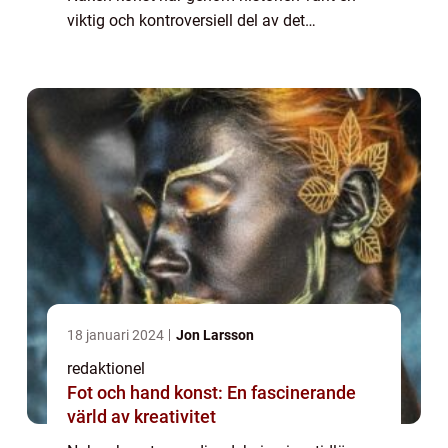
viktig och kontroversiell del av det
konstnärliga landskapet. I denna artikel
kommer vi att utforska och ge en grundlig
öv...
18 januari 2024
Jon Larsson
redaktionel
Fot och hand konst: En fascinerande
värld av kreativitet