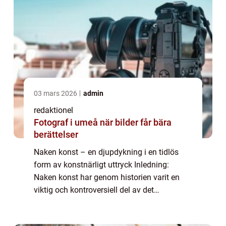
03 mars 2026
admin
redaktionel
Fotograf i umeå när bilder får bära
berättelser
Naken konst – en djupdykning i en tidlös
form av konstnärligt uttryck Inledning:
Naken konst har genom historien varit en
viktig och kontroversiell del av det
konstnärliga landskapet. I denna artikel
kommer vi att utforska och ge en grundlig