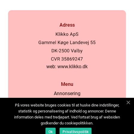
Adress
web:
www.klikko.dk
Menu
Annonsering
Om oss
På vores website bruges cookies til at huske dine indstillinger,
Cookies
statistik og personalisering af indhold og annoncer. Denne
information deles med tredjepart. Ved fortsat brug af websiden
Kontakta oss
godkender du cookiepolitikken.
Sitemap
Ok
Privatlivspolitik