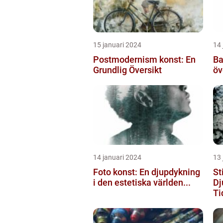
15 januari 2024
14 
Postmodernism konst: En
Ba
Grundlig Översikt
öv
14 januari 2024
13 
Foto konst: En djupdykning
St
i den estetiska världen...
Dj
Tid