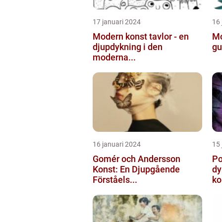
17 januari 2024
16 
Modern konst tavlor - en
Mo
djupdykning i den
gu
moderna...
16 januari 2024
15 
Gomér och Andersson
Po
Konst: En Djupgående
dy
Förståels...
ko