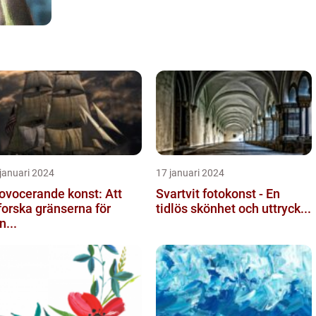
januari 2024
17 januari 2024
ovocerande konst: Att
Svartvit fotokonst - En
forska gränserna för
tidlös skönhet och uttryck...
n...