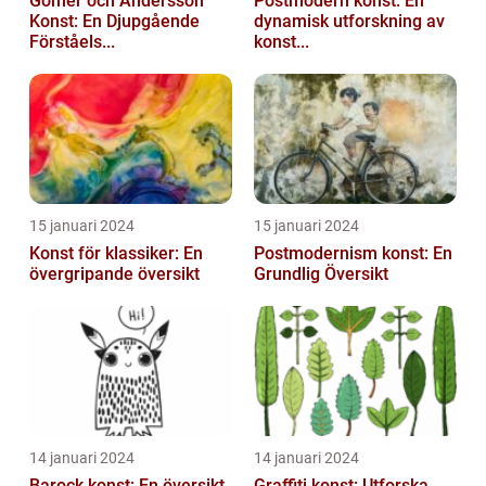
Gomér och Andersson
Postmodern konst: En
Konst: En Djupgående
dynamisk utforskning av
Förståels...
konst...
15 januari 2024
15 januari 2024
Konst för klassiker: En
Postmodernism konst: En
övergripande översikt
Grundlig Översikt
14 januari 2024
14 januari 2024
Barock konst: En översikt
Graffiti konst: Utforska