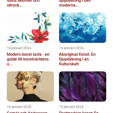
tidlös skönhet och
djupdykning i den
uttryck...
moderna...
16 januari 2024
16 januari 2024
Modern konst tavla - en
Aboriginal Konst: En
guide till konstvärldens
Djupdykning i en
u...
Kulturskatt
16 januari 2024
15 januari 2024