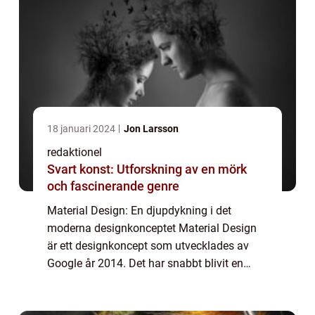
18 januari 2024
Jon Larsson
redaktionel
Svart konst: Utforskning av en mörk
och fascinerande genre
Material Design: En djupdykning i det
moderna designkonceptet Material Design
är ett designkoncept som utvecklades av
Google år 2014. Det har snabbt blivit en
populär och inflytelserik riktning inom digital
design. I denna artikel kommer vi att ge en...