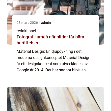
03 mars 2026
admin
redaktionel
Fotograf i umeå när bilder får bära
berättelser
Material Design: En djupdykning i det
moderna designkonceptet Material Design
är ett designkoncept som utvecklades av
Google år 2014. Det har snabbt blivit en
populär och inflytelserik riktning inom digital
design. I denna artikel kommer vi att ge en...