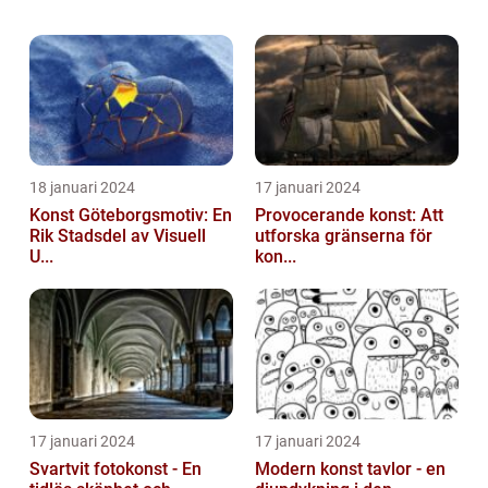
populär och inflytelserik riktning inom digital
design. I denna artikel kommer vi att ge en...
18 januari 2024
17 januari 2024
Konst Göteborgsmotiv: En
Provocerande konst: Att
Rik Stadsdel av Visuell
utforska gränserna för
U...
kon...
17 januari 2024
17 januari 2024
Svartvit fotokonst - En
Modern konst tavlor - en