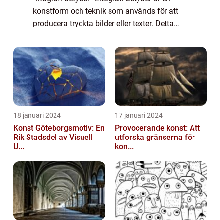
konstform och teknik som används för att
producera tryckta bilder eller texter. Detta
uppnås genom att överföra färg eller bläck
från en sten eller en met...
18 januari 2024
17 januari 2024
Konst Göteborgsmotiv: En
Provocerande konst: Att
Rik Stadsdel av Visuell
utforska gränserna för
U...
kon...