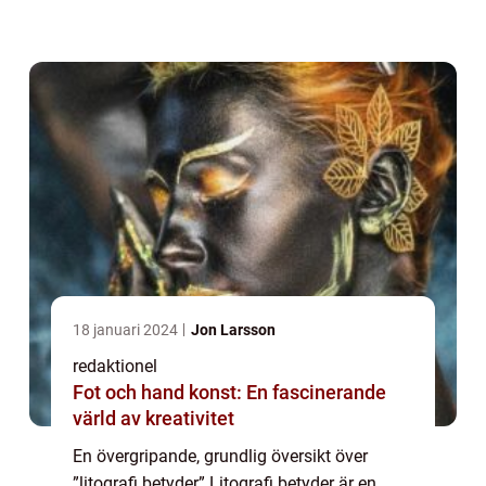
uppnås genom att överföra färg eller bläck
från en sten eller en met...
18 januari 2024
Jon Larsson
redaktionel
Fot och hand konst: En fascinerande
värld av kreativitet
En övergripande, grundlig översikt över
”litografi betyder” Litografi betyder är en