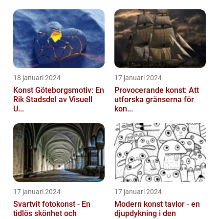
som har utvecklats och förändrats under
århundraden, o...
18 januari 2024
17 januari 2024
Konst Göteborgsmotiv: En
Provocerande konst: Att
Rik Stadsdel av Visuell
utforska gränserna för
U...
kon...
17 januari 2024
17 januari 2024
Svartvit fotokonst - En
Modern konst tavlor - en
tidlös skönhet och
djupdykning i den