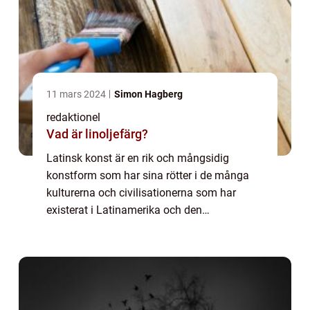
11 mars 2024
Simon Hagberg
redaktionel
Vad är linoljefärg?
Latinsk konst är en rik och mångsidig
konstform som har sina rötter i de många
kulturerna och civilisationerna som har
existerat i Latinamerika och den
spansktalande karibien. Det är en konstform
som har utvecklats och förändrats under
århundraden, o...