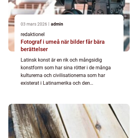
03 mars 2026
admin
redaktionel
Fotograf i umeå när bilder får bära
berättelser
Latinsk konst är en rik och mångsidig
konstform som har sina rötter i de många
kulturerna och civilisationerna som har
existerat i Latinamerika och den
spansktalande karibien. Det är en konstform
som har utvecklats och förändrats under
århundraden, o...