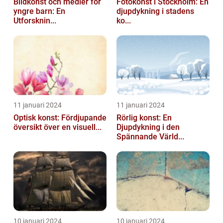
Bildkonst och medier för
Fotokonst i Stockholm: En
yngre barn: En
djupdykning i stadens
Utforsknin...
ko...
11 januari 2024
11 januari 2024
Optisk konst: Fördjupande
Rörlig konst: En
översikt över en visuell...
Djupdykning i den
Spännande Värld...
10 januari 2024
10 januari 2024