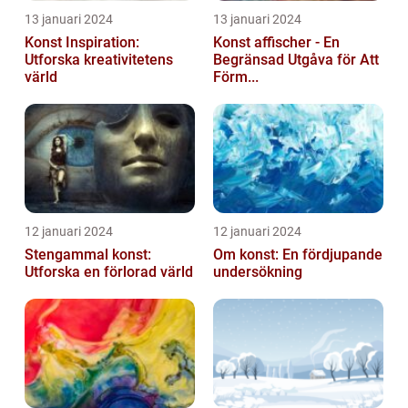
13 januari 2024
13 januari 2024
Konst Inspiration:
Konst affischer - En
Utforska kreativitetens
Begränsad Utgåva för Att
värld
Förm...
12 januari 2024
12 januari 2024
Stengammal konst:
Om konst: En fördjupande
Utforska en förlorad värld
undersökning