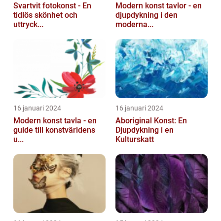
Svartvit fotokonst - En
Modern konst tavlor - en
tidlös skönhet och
djupdykning i den
uttryck...
moderna...
16 januari 2024
16 januari 2024
Modern konst tavla - en
Aboriginal Konst: En
guide till konstvärldens
Djupdykning i en
u...
Kulturskatt