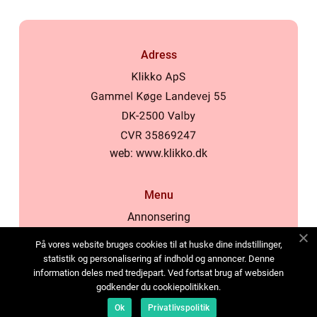
Adress
web:
www.klikko.dk
Menu
Annonsering
Om oss
På vores website bruges cookies til at huske dine indstillinger,
Cookies
statistik og personalisering af indhold og annoncer. Denne
information deles med tredjepart. Ved fortsat brug af websiden
Kontakta oss
godkender du cookiepolitikken.
Sitemap
Ok
Privatlivspolitik