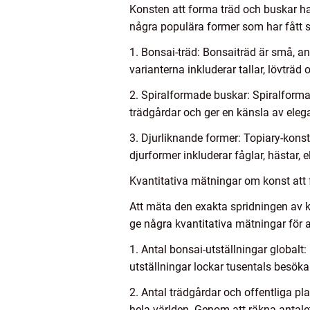
Konsten att forma träd och buskar har
några populära former som har fått s
1. Bonsai-träd: Bonsaiträd är små, an
varianterna inkluderar tallar, lövträd 
2. Spiralformade buskar: Spiralformad
trädgårdar och ger en känsla av elega
3. Djurliknande former: Topiary-kons
djurformer inkluderar fåglar, hästar, 
Kvantitativa mätningar om konst att
Att mäta den exakta spridningen av k
ge några kvantitativa mätningar för a
1. Antal bonsai-utställningar globalt
utställningar lockar tusentals besöka
2. Antal trädgårdar och offentliga p
hela världen. Genom att räkna antale