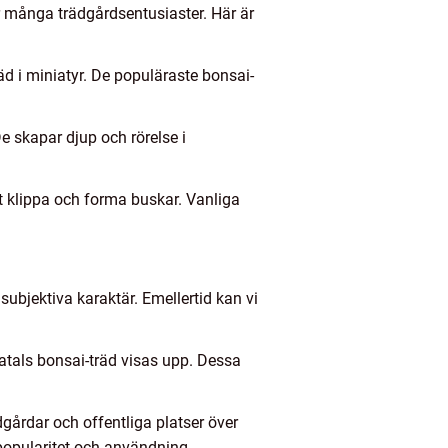
ör många trädgårdsentusiaster. Här är
äd i miniatyr. De populäraste bonsai-
De skapar djup och rörelse i
t klippa och forma buskar. Vanliga
ubjektiva karaktär. Emellertid kan vi
dratals bonsai-träd visas upp. Dessa
gårdar och offentliga platser över
popularitet och användning.