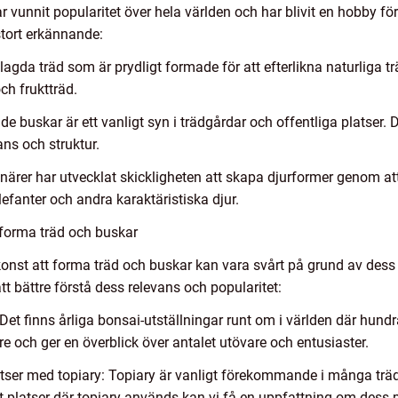
 vunnit popularitet över hela världen och har blivit en hobby f
tort erkännande:
lagda träd som är prydligt formade för att efterlikna naturliga tr
och fruktträd.
e buskar är ett vanligt syn i trädgårdar och offentliga platser. 
ns och struktur.
tnärer har utvecklat skickligheten att skapa djurformer genom at
elefanter och andra karaktäristiska djur.
 forma träd och buskar
onst att forma träd och buskar kan vara svårt på grund av dess s
tt bättre förstå dess relevans och popularitet:
: Det finns årliga bonsai-utställningar runt om i världen där hun
re och ger en överblick över antalet utövare och entusiaster.
latser med topiary: Topiary är vanligt förekommande i många träd
t platser där topiary används kan vi få en uppfattning om dess 