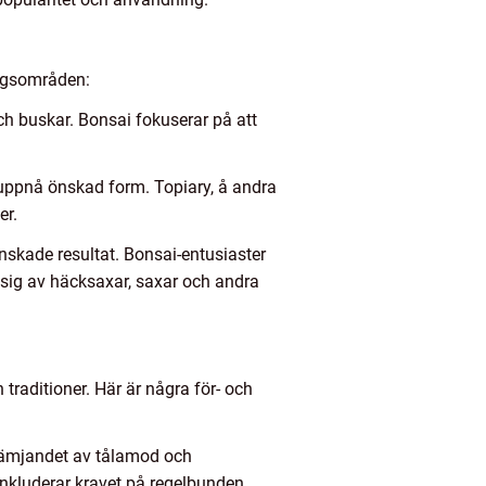
ningsområden:
och buskar. Bonsai fokuserar på att
 uppnå önskad form. Topiary, å andra
er.
nskade resultat. Bonsai-entusiaster
 sig av häcksaxar, saxar och andra
 traditioner. Här är några för- och
främjandet av tålamod och
 inkluderar kravet på regelbunden