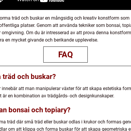
rma träd och buskar en mångsidig och kreativ konstform som ger
 offentliga platser. Genom att använda tekniker som bonsai, topi
år omgivning. Om du är intresserad av att prova denna konstform
ara en mycket givande och berikande upplevelse.
FAQ
a träd och buskar?
 innebär att man manipulerar växter för att skapa estetiska for
Det är en kombination av trädgårds- och designkunskaper.
lan bonsai och topiary?
rma träd där små träd eller buskar odlas i krukor och formas ge
lar om att klippa och forma buskar för att skapa geometriska el