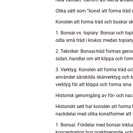
Olika sätt som ”konst att forma träd 
Konsten att forma träd och buskar skil
1. Bonsai vs. topiary: Bonsai och top
odla små träd i krukor, medan topiar
2. Tekniker: Bonsai-träd formas geno
sidan, handlar om att klippa och for
3. Verktyg: Konsten att forma träd o
använder särskilda skärverktyg och k
verktyg för att klippa och forma sina
Historisk genomgång av för- och nac
Historiskt sett har konsten att forma 
nackdelar med olika konstformer att 
1. Bonsai: Fördelar med bonsai inkl
koncentration hos praktiserande, och 