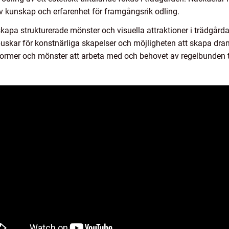
v kunskap och erfarenhet för framgångsrik odling.
skapa strukturerade mönster och visuella attraktioner i trädgårda
uskar för konstnärliga skapelser och möjligheten att skapa dram
ormer och mönster att arbeta med och behovet av regelbunden t