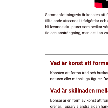
Sammanfattningsvis är konsten att fo
tilltalande utseende i trädgårdar och
bli levande skulpturer som berikar v
tid och ansträngning, men det kan v
Vad är konst att form
Konsten att forma träd och buskar
naturen eller mänskliga figurer. 
Vad är skillnaden mel
Bonsai är en form av konst att fo
grenar. Topiary å andra sidan hand