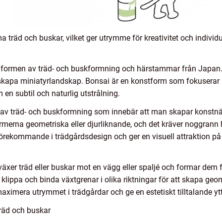
ma träd och buskar, vilket ger utrymme för kreativitet och individ
 formen av träd- och buskformning och härstammar från Japan.
t skapa miniatyrlandskap. Bonsai är en konstform som fokuserar 
 en subtil och naturlig utstrålning.
m av träd- och buskformning som innebär att man skapar konstnä
rmerna geometriska eller djurliknande, och det kräver noggrann
 förekommande i trädgårdsdesign och ger en visuell attraktion p
 växer träd eller buskar mot en vägg eller spaljé och formar dem f
lippa och binda växtgrenar i olika riktningar för att skapa geo
maximera utrymmet i trädgårdar och ge en estetiskt tilltalande yt
träd och buskar