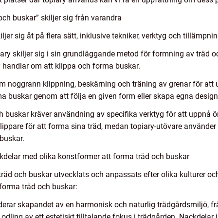
och buskar” skiljer sig från varandra
jer sig åt på flera sätt, inklusive tekniker, verktyg och tillämp
iary skiljer sig i sin grundläggande metod för formning av träd 
y handlar om att klippa och forma buskar.
m noggrann klippning, beskärning och träning av grenar för att
ma buskar genom att följa en given form eller skapa egna design
ch buskar kräver användning av specifika verktyg för att uppnå ö
lippare för att forma sina träd, medan topiary-utövare använder
 buskar.
kdelar med olika konstformer att forma träd och buskar
träd och buskar utvecklats och anpassats efter olika kulturer och
forma träd och buskar:
uderar skapandet av en harmonisk och naturlig trädgårdsmiljö, 
odling av ett estetiskt tilltalande fokus i trädgården. Nackdelar