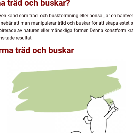
ma träd och buskar?
ven känd som träd- och buskformning eller bonsai, är en hantver
nebär att man manipulerar träd och buskar för att skapa estetis
pirerade av naturen eller mänskliga former. Denna konstform kr
nskade resultat.
orma träd och buskar