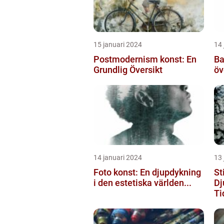
15 januari 2024
14 
Postmodernism konst: En
Ba
Grundlig Översikt
öv
14 januari 2024
13 
Foto konst: En djupdykning
St
i den estetiska världen...
Dj
Tid