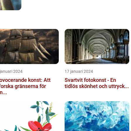
januari 2024
17 januari 2024
ovocerande konst: Att
Svartvit fotokonst - En
forska gränserna för
tidlös skönhet och uttryck...
n...