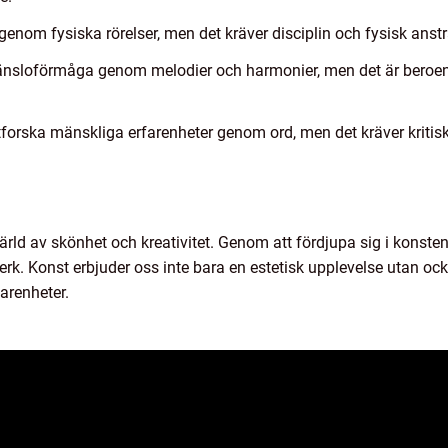
genom fysiska rörelser, men det kräver disciplin och fysisk anst
 känsloförmåga genom melodier och harmonier, men det är beroen
 utforska mänskliga erfarenheter genom ord, men det kräver kritisk
rld av skönhet och kreativitet. Genom att fördjupa sig i konstens
rk. Konst erbjuder oss inte bara en estetisk upplevelse utan ock
arenheter.