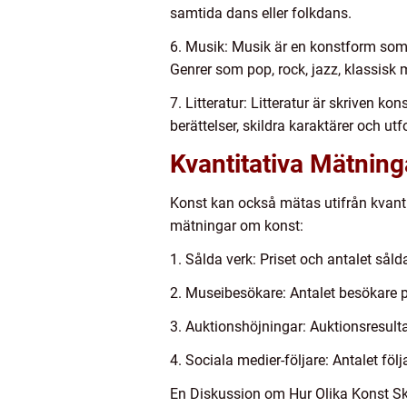
samtida dans eller folkdans.
6. Musik: Musik är en konstform som 
Genrer som pop, rock, jazz, klassisk 
7. Litteratur: Litteratur är skriven ko
berättelser, skildra karaktärer och ut
Kvantitativa Mätnin
Konst kan också mätas utifrån kvantit
mätningar om konst:
1. Sålda verk: Priset och antalet sål
2. Museibesökare: Antalet besökare p
3. Auktionshöjningar: Auktionsresulta
4. Sociala medier-följare: Antalet fö
En Diskussion om Hur Olika Konst Ski