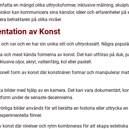
fatta en mängd olika uttrycksformer, inklusive målning, skulptur
niskor kan kommunicera sina känslor, idéer och erfarenheter på e
ra betraktaren på olika nivåer.
ntation av Konst
 och var och en har sin unika stil och uttryckssätt. Några populä
ta och mest kända formerna av konst. Det kan utföras på duk, pa
sive oljor, akryl, vattenfärg, kol eller pastell.
ionell form av konst där konstnären formar och manipulerar materi
t ta bilder med hjälp av en kamera. Det kan vara dokumentärt, kon
stform under de senaste decennierna.
örliga bilder används för att berätta en historia eller uttrycka en 
xperimentella filmer.
 konst där rörelser och rytm kombineras för att skapa estetiska u