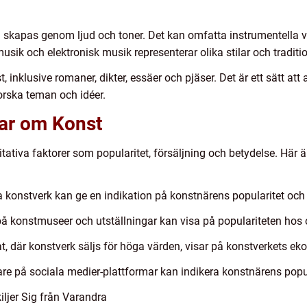
skapas genom ljud och toner. Det kan omfatta instrumentella ve
musik och elektronisk musik representerar olika stilar och tradit
nst, inklusive romaner, dikter, essäer och pjäser. Det är ett sätt a
forska teman och idéer.
gar om Konst
ativa faktorer som popularitet, försäljning och betydelse. Här 
da konstverk kan ge en indikation på konstnärens popularitet och
å konstmuseer och utställningar kan visa på populariteten hos 
t, där konstverk säljs för höga värden, visar på konstverkets eko
ljare på sociala medier-plattformar kan indikera konstnärens popul
ljer Sig från Varandra