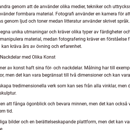
arandra genom att de använder olika medier, tekniker och uttryck
nvänder formbara material. Fotografi använder en kamera för a
s genom ljud och toner medan litteratur använder skrivet språk.
 egna unika utmaningar och kräver olika typer av färdigheter och
 manipulera material, medan fotografering kräver en förståelse f
 kan kräva års av övning och erfarenhet.
 Nackdelar med Olika Konst
mer av konst haft sina för- och nackdelar. Målning har till exemp
or, men det kan vara begränsat till två dimensioner och kan vara 
 skapa tredimensionella verk som kan ses från alla vinklar, men 
kulptur.
eten att fånga ögonblick och bevara minnen, men det kan också 
rn tid.
rliga bilder och en berättelseskapande plattform, men det kan 
e.