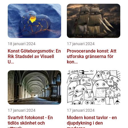
Genom åren har kontoret skapat en
imponerande portföl...
18 januari 2024
17 januari 2024
Konst Göteborgsmotiv: En
Provocerande konst: Att
Rik Stadsdel av Visuell
utforska gränserna för
U...
kon...
17 januari 2024
17 januari 2024
Svartvit fotokonst - En
Modern konst tavlor - en
tidlös skönhet och
djupdykning i den