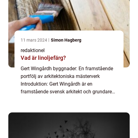
11 mars 2024
Simon Hagberg
redaktionel
Vad är linoljefärg?
Gert Wingårdh byggnader: En framstående
portfölj av arkitektoniska mästerverk
Introduktion: Gert Wingårdh är en
framstående svensk arkitekt och grundare
av det välkända arkitektkontoret Wingårdhs.
Genom åren har kontoret skapat en
imponerande portföl...