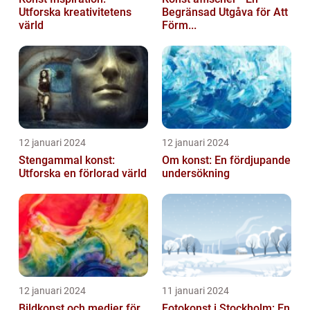
Utforska kreativitetens
Begränsad Utgåva för Att
värld
Förm...
12 januari 2024
12 januari 2024
Stengammal konst:
Om konst: En fördjupande
Utforska en förlorad värld
undersökning
12 januari 2024
11 januari 2024
Bildkonst och medier för
Fotokonst i Stockholm: En