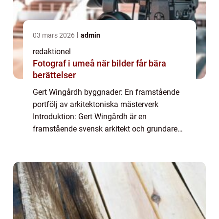
03 mars 2026
admin
redaktionel
Fotograf i umeå när bilder får bära
berättelser
Gert Wingårdh byggnader: En framstående
portfölj av arkitektoniska mästerverk
Introduktion: Gert Wingårdh är en
framstående svensk arkitekt och grundare
av det välkända arkitektkontoret Wingårdhs.
Genom åren har kontoret skapat en
imponerande portföl...