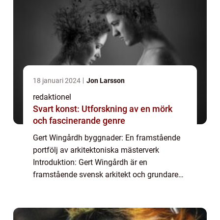
18 januari 2024
Jon Larsson
redaktionel
Svart konst: Utforskning av en mörk
och fascinerande genre
Gert Wingårdh byggnader: En framstående
portfölj av arkitektoniska mästerverk
Introduktion: Gert Wingårdh är en
framstående svensk arkitekt och grundare
av det välkända arkitektkontoret Wingårdhs.
Genom åren har kontoret skapat en
imponerande portföl...