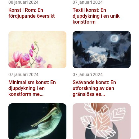
08 januari 2024
07 januari 2024
Konst i Rom: En
Textil konst: En
fördjupande översikt
djupdykning i en unik
konstform
07 januari 2024
07 januari 2024
Minimalism konst: En
Svävande konst: En
djupdykning i en
utforskning av den
konstform me...
gränslösa es...