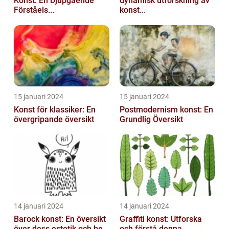
Konst: En Djupgående
dynamisk utforskning av
Förståels...
konst...
15 januari 2024
15 januari 2024
Konst för klassiker: En
Postmodernism konst: En
övergripande översikt
Grundlig Översikt
14 januari 2024
14 januari 2024
Barock konst: En översikt
Graffiti konst: Utforska
över dess estetik och be...
och förstå denna