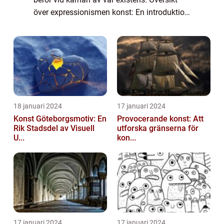
över expressionismen konst: En introduktion
till den emotionella och subjektiva
konststilen Expressionismen konst är en
konstst...
18 januari 2024
17 januari 2024
Konst Göteborgsmotiv: En
Provocerande konst: Att
Rik Stadsdel av Visuell
utforska gränserna för
U...
kon...
17 januari 2024
17 januari 2024