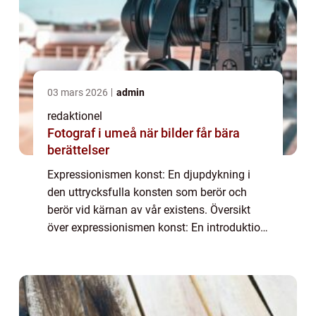
03 mars 2026
admin
redaktionel
Fotograf i umeå när bilder får bära
berättelser
Expressionismen konst: En djupdykning i
den uttrycksfulla konsten som berör och
berör vid kärnan av vår existens. Översikt
över expressionismen konst: En introduktion
till den emotionella och subjektiva
konststilen Expressionismen konst är en
konstst...