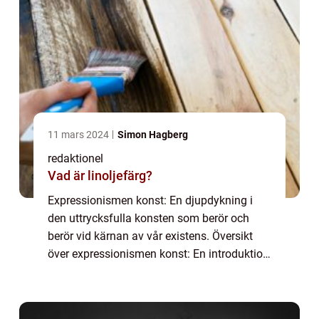
11 mars 2024
Simon Hagberg
redaktionel
Vad är linoljefärg?
Expressionismen konst: En djupdykning i
den uttrycksfulla konsten som berör och
berör vid kärnan av vår existens. Översikt
över expressionismen konst: En introduktion
till den emotionella och subjektiva
konststilen Expressionismen konst är en
konstst...