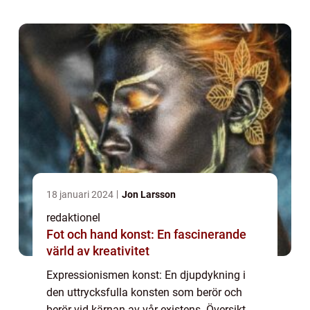
konststilen Expressionismen konst är en
konstst...
18 januari 2024
Jon Larsson
redaktionel
Fot och hand konst: En fascinerande
värld av kreativitet
Expressionismen konst: En djupdykning i
den uttrycksfulla konsten som berör och
berör vid kärnan av vår existens. Översikt