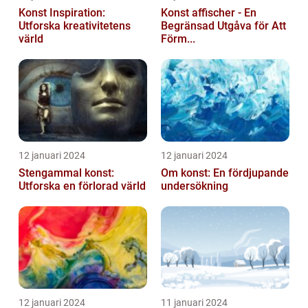
Konst Inspiration:
Konst affischer - En
Utforska kreativitetens
Begränsad Utgåva för Att
värld
Förm...
12 januari 2024
12 januari 2024
Stengammal konst:
Om konst: En fördjupande
Utforska en förlorad värld
undersökning
12 januari 2024
11 januari 2024