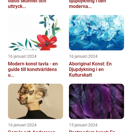
tidlös skönhet och
djupdykning i den
uttryck...
moderna...
16 januari 2024
16 januari 2024
Modern konst tavla - en
Aboriginal Konst: En
guide till konstvärldens
Djupdykning i en
u...
Kulturskatt
16 januari 2024
15 januari 2024