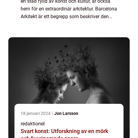
en stad fylld av konst och kultur, är också
hem för en extraordinär arkitektur. Barcelona
Arkitekt är ett begrepp som beskriver den
unika stil och design som karakteriserar
stadens byggnader. Från modernist...
18 januari 2024
Jon Larsson
redaktionel
Svart konst: Utforskning av en mörk