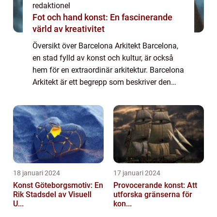
redaktionel
Fot och hand konst: En fascinerande
värld av kreativitet
Översikt över Barcelona Arkitekt Barcelona,
en stad fylld av konst och kultur, är också
hem för en extraordinär arkitektur. Barcelona
Arkitekt är ett begrepp som beskriver den
unika stil och design som karakteriserar
stadens byggnader. Från modernist...
18 januari 2024
17 januari 2024
Konst Göteborgsmotiv: En
Provocerande konst: Att
Rik Stadsdel av Visuell
utforska gränserna för
U...
kon...