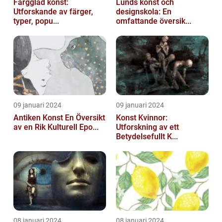
Färgglad konst:
Lunds konst och
Utforskande av färger,
designskola: En
typer, popu...
omfattande översik...
09 januari 2024
09 januari 2024
Antiken Konst En Översikt
Konst Kvinnor:
av en Rik Kulturell Epo...
Utforskning av ett
Betydelsefullt K...
08 januari 2024
08 januari 2024