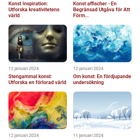
Konst Inspiration:
Konst affischer - En
Utforska kreativitetens
Begränsad Utgåva för Att
värld
Förm...
12 januari 2024
12 januari 2024
Stengammal konst:
Om konst: En fördjupande
Utforska en förlorad värld
undersökning
12 januari 2024
11 januari 2024