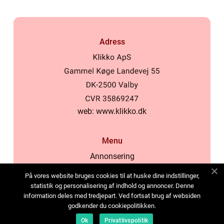
Adress
web:
www.klikko.dk
Menu
Annonsering
Om oss
På vores website bruges cookies til at huske dine indstillinger,
Cookies
statistik og personalisering af indhold og annoncer. Denne
information deles med tredjepart. Ved fortsat brug af websiden
Kontakta oss
godkender du cookiepolitikken.
Sitemap
Ok
Privatlivspolitik