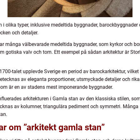
in i olika typer, inklusive medeltida byggnader, barockbyggnader
cken och detaljer.
 har många välbevarade medeltida byggnader, som kyrkor och b
m gotiska valv och torn. Ett exempel på sådan arkitektur är Sto
 1700-talet upplevde Sverige en period av barockarkitektur, vil
tecknas av eleganta proportioner, utsmyckade detaljer och rika 
, som är en av stadens mest imponerande byggnader.
influerades arkitekturen i Gamla stan av den klassiska stilen, so
ecknas av kolumner, triangulära pediment och symmetri. Många
tan.
ar om ”arkitekt gamla stan”