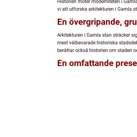
Historien möter moderniteten i Gaml
vi att utforska arkitekturen i Gamla s
En övergripande, gru
Arkitekturen i Gamla stan sträcker si
mest välbevarade historiska stadsdela
berättar också historien om staden 
En omfattande presen