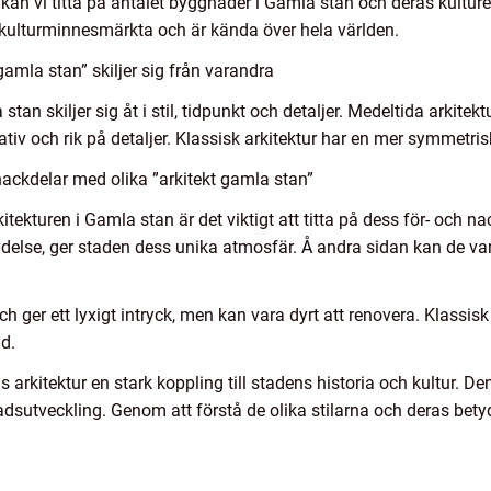
 kan vi titta på antalet byggnader i Gamla stan och deras kultur
kulturminnesmärkta och är kända över hela världen.
gamla stan” skiljer sig från varandra
stan skiljer sig åt i stil, tidpunkt och detaljer. Medeltida arkitekt
tiv och rik på detaljer. Klassisk arkitektur har en mer symmetri
ackdelar med olika ”arkitekt gamla stan”
rkitekturen i Gamla stan är det viktigt att titta på dess för- och
ydelse, ger staden dess unika atmosfär. Å andra sidan kan de va
 ger ett lyxigt intryck, men kan vara dyrt att renovera. Klassisk 
ld.
kitektur en stark koppling till stadens historia och kultur. Den
dsutveckling. Genom att förstå de olika stilarna och deras bety