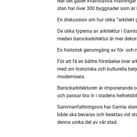
När det gäller kvantitativa mätningar
stan har över 300 byggnader som är 
En diskussion om hur olika ”arkitekt 
De olika typerna av arkitektur i Gamla 
medan barockarkitektur är mer dekora
En historisk genomgång av för- och n
För att få en bättre förståelse över a
med sin historiska och kulturella bet
modernisera.
Barockarkitekturen är imponerande och
och passar bra in i stadens helhetsbi
Sammanfattningsvis har Gamla stans ar
både ska bevaras och beaktas vid sta
denna unika del av vår stad.