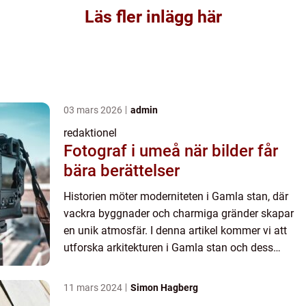
Läs fler inlägg här
03 mars 2026
admin
redaktionel
Fotograf i umeå när bilder får
bära berättelser
Historien möter moderniteten i Gamla stan, där
vackra byggnader och charmiga gränder skapar
en unik atmosfär. I denna artikel kommer vi att
utforska arkitekturen i Gamla stan och dess
betydelse för stadens kulturella och historiska arv.
En övergripan...
11 mars 2024
Simon Hagberg