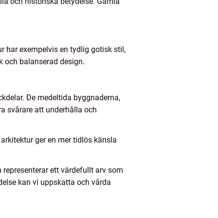
ella och historiska betydelse. Gamla
ur har exempelvis en tydlig gotisk stil,
sk och balanserad design.
 nackdelar. De medeltida byggnaderna,
ra svårare att underhålla och
arkitektur ger en mer tidlös känsla
 representerar ett värdefullt arv som
delse kan vi uppskatta och vårda