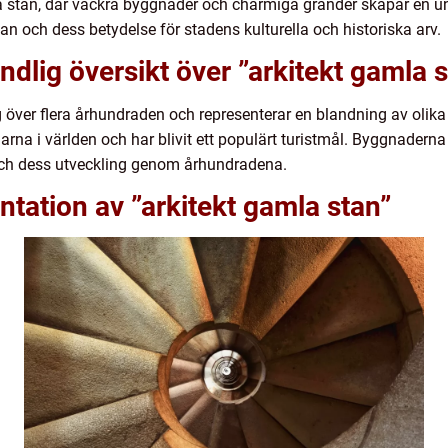
a stan, där vackra byggnader och charmiga gränder skapar en un
tan och dess betydelse för stadens kulturella och historiska arv.
ndlig översikt över ”arkitekt gamla 
g över flera århundraden och representerar en blandning av olika s
rna i världen och har blivit ett populärt turistmål. Byggnaderna
och dess utveckling genom århundradena.
tation av ”arkitekt gamla stan”