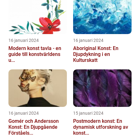
16 januari 2024
16 januari 2024
Modern konst tavla - en
Aboriginal Konst: En
guide till konstvärldens
Djupdykning i en
u...
Kulturskatt
16 januari 2024
15 januari 2024
Gomér och Andersson
Postmodern konst: En
Konst: En Djupgående
dynamisk utforskning av
Förståels...
konst...