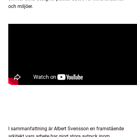
och miljöer.
I sammanfattning är Albert Svensson en framstående
arkitekt vars arbete har gjort stora avtryck inom