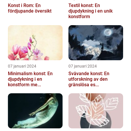
Konst i Rom: En
Textil konst: En
fördjupande översikt
djupdykning i en unik
konstform
07 januari 2024
07 januari 2024
Minimalism konst: En
Svävande konst: En
djupdykning i en
utforskning av den
konstform me...
gränslösa es...